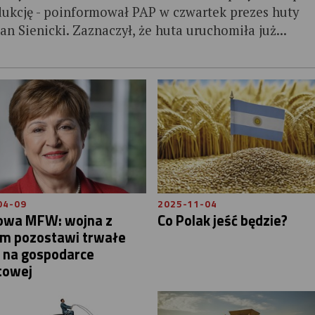
ukcję - poinformował PAP w czwartek prezes huty
an Sienicki. Zaznaczył, że huta uruchomiła już...
04-09
2025-11-04
owa MFW: wojna z
Co Polak jeść będzie?
em pozostawi trwałe
y na gospodarce
towej