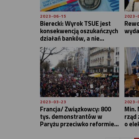
2023-06-15
2023-
Bierecki: Wyrok TSUE jest
Rewo
konsekwencją oszukańczych
wyda
działań banków, a nie...
2023-03-23
2023-
Francja/ Związkowcy: 800
Min.
tys. demonstrantów w
rząd 
Paryżu przeciwko reformie...
o ele