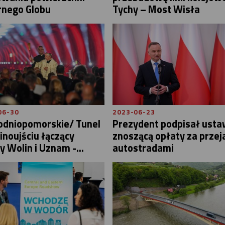
rnego Globu
Tychy – Most Wisła
06-30
2023-06-23
odniopomorskie/ Tunel
Prezydent podpisał ust
noujściu łączący
znoszącą opłaty za przej
 Wolin i Uznam -...
autostradami