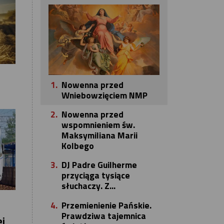
1.
Nowenna przed
Wniebowzięciem NMP
2.
Nowenna przed
wspomnieniem św.
Maksymiliana Marii
Kolbego
3.
DJ Padre Guilherme
przyciąga tysiące
słuchaczy. Z...
4.
Przemienienie Pańskie.
Prawdziwa tajemnica
ej