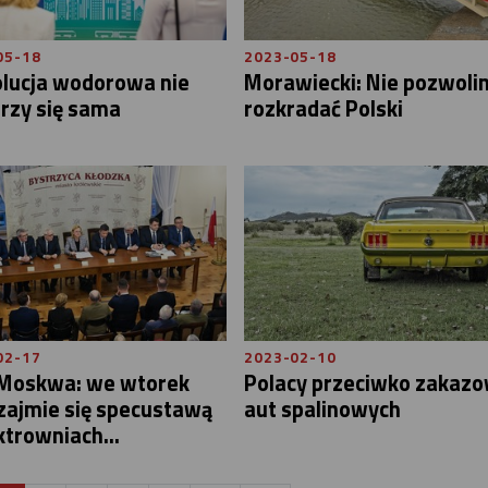
05-18
2023-05-18
lucja wodorowa nie
Morawiecki: Nie pozwoli
rzy się sama
rozkradać Polski
02-17
2023-02-10
 Moskwa: we wtorek
Polacy przeciwko zakazo
zajmie się specustawą
aut spalinowych
ktrowniach...