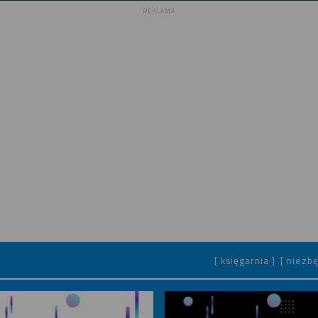
REKLAMA
[ księgarnia ]
[ niezbę