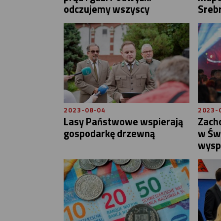
odczujemy wszyscy
Sreb
2023-08-04
2023-
Lasy Państwowe wspierają
Zach
gospodarkę drzewną
w Świ
wyspy