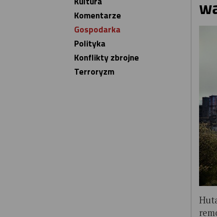
Kultura
wa
Komentarze
Gospodarka
Polityka
Konflikty zbrojne
Terroryzm
Hut
remo