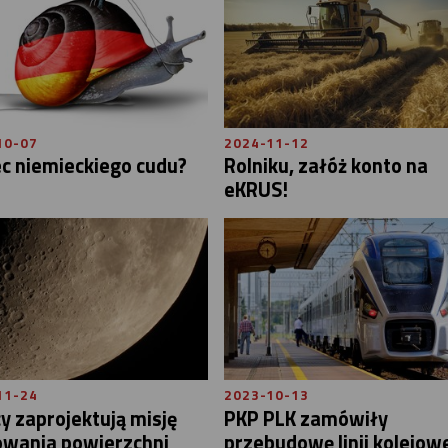
10-07
2024-11-12
c niemieckiego cudu?
Rolniku, załóż konto na
eKRUS!
11-24
2023-10-13
y zaprojektują misję
PKP PLK zamówiły
wania powierzchni
przebudowę linii kolejow