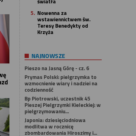
światła
5.
Nowenna za
wstawiennictwem św.
Teresy Benedykty od
Krzyża
NAJNOWSZE
Pieszo na Jasną Górę - cz. 6
awę
Prymas Polski: pielgrzymka to
azd
wzmocnienie wiary i nadziei na
codzienność
Bp Piotrowski, uczestnik 45
Pieszej Pielgrzymki Kieleckiej: w
pielgrzymowaniu...
Japonia: dziesięciodniowa
modlitwa w rocznicę
zbombardowania Hiroszimy i...