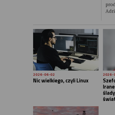
prod
Adri
2026-06-02
2026-
Nic wielkiego, czyli Linux
Szef
Iran
ślad
świa