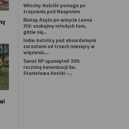
Włochy: Kościół pomaga po
trzęsieniu pod Neapolem
Biskup Asyżu po wizycie Leona
my
XIV: szukajmy młodych tam,
gdzie się...
Indie: katolicy pod absurdalnymi
zarzutami od trzech miesięcy w
więzieniu....
Senat RP upamiętnił 300.
rocznicę kanonizacji św.
Stanisława Kostki -...
wi