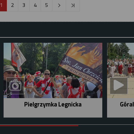
1
2
3
4
5
Pielgrzymka Legnicka
Góral