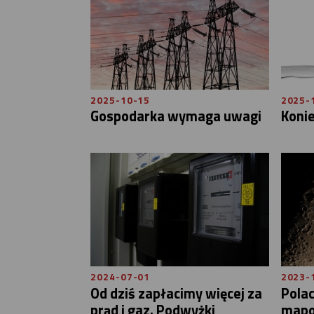
2025-10-15
2025-
Gospodarka wymaga uwagi
Konie
2024-07-01
2023-
Od dziś zapłacimy więcej za
Polac
prąd i gaz. Podwyżki
mapo