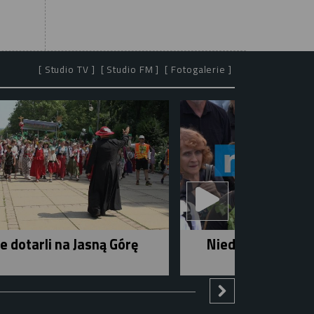
[ Studio TV ]
[ Studio FM ]
[ Fotogalerie ]
e dotarli na Jasną Górę
Niedziela w mieśc