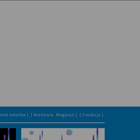
dnik katolika ]
[ Niedziela. Magazyn ]
[ Fundacja ]