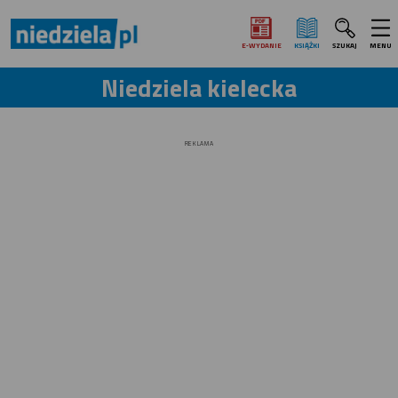
E‑WYDANIE
KSIĄŻKI
SZUKAJ
MENU
Niedziela kielecka
REKLAMA