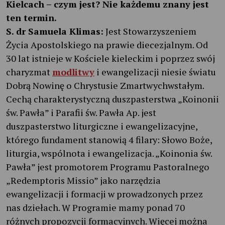
Kielcach – czym jest? Nie każdemu znany jest
ten termin.
S. dr Samuela Klimas:
Jest Stowarzyszeniem
Życia Apostolskiego na prawie diecezjalnym. Od
30 lat istnieje w Kościele kieleckim i poprzez swój
charyzmat
modlitwy
i ewangelizacji niesie światu
Dobrą Nowinę o Chrystusie Zmartwychwstałym.
Cechą charakterystyczną duszpasterstwa „Koinonii
św. Pawła” i Parafii św. Pawła Ap. jest
duszpasterstwo liturgiczne i ewangelizacyjne,
którego fundament stanowią 4 filary: Słowo Boże,
liturgia, wspólnota i ewangelizacja. „Koinonia św.
Pawła” jest promotorem Programu Pastoralnego
„Redemptoris Missio” jako narzędzia
ewangelizacji i formacji w prowadzonych przez
nas dziełach. W Programie mamy ponad 70
różnych propozycji formacyjnych. Więcej można