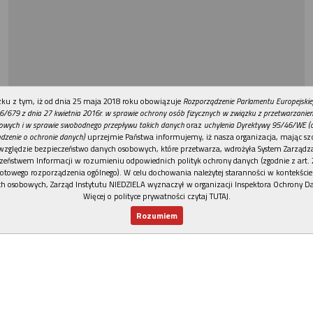
REKLAMA
ku z tym, iż od dnia 25 maja 2018 roku obowiązuje
Rozporządzenie Parlamentu Europejskie
6/679 z dnia 27 kwietnia 2016r. w sprawie ochrony osób fizycznych w związku z przetwarzani
owych i w sprawie swobodnego przepływu takich danych
oraz
uchylenia Dyrektywy 95/46/WE (
dzenie o ochronie danych)
uprzejmie Państwa informujemy, iż nasza organizacja, mając szc
względzie bezpieczeństwo danych osobowych, które przetwarza, wdrożyła System Zarządz
zeństwem Informacji w rozumieniu odpowiednich polityk ochrony danych (zgodnie z art. 2
otowego rozporządzenia ogólnego). W celu dochowania należytej staranności w kontekście
h osobowych, Zarząd Instytutu NIEDZIELA wyznaczył w organizacji Inspektora Ochrony D
Więcej o polityce prywatności czytaj TUTAJ
.
Rozumiem
Nowy numer
Dla Ciebie
Najnowsze
Wspieram