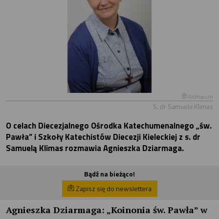
Archiwum
S. dr Samuela Klimas
O celach Diecezjalnego Ośrodka Katechumenalnego „św.
Pawła” i Szkoły Katechistów Diecezji Kieleckiej z s. dr
Samuelą Klimas rozmawia Agnieszka Dziarmaga.
Bądź na bieżąco!
Zapisz się do newslettera
Agnieszka Dziarmaga:
„Koinonia św. Pawła” w